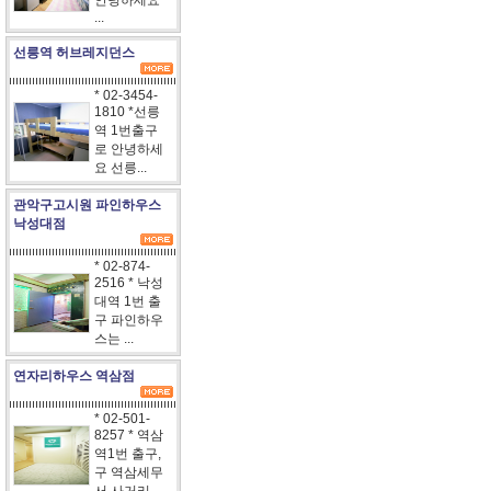
안녕하세요
...
선릉역 허브레지던스
* 02-3454-
1810 *선릉
역 1번출구
로 안녕하세
요 선릉...
관악구고시원 파인하우스
낙성대점
* 02-874-
2516 * 낙성
대역 1번 출
구 파인하우
스는 ...
연자리하우스 역삼점
* 02-501-
8257 * 역삼
역1번 출구,
구 역삼세무