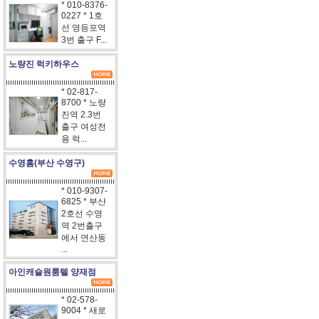
* 010-8376-
0227 * 1호
선 영등포역
3번 출구 F...
노량진 럭키하우스
* 02-817-
8700 * 노량
진역 2.3번
출구 여성전
용 럭...
수영홈(부산 수영구)
* 010-9307-
6825 * 부산
2호선 수영
역 2번출구
에서 연산동
...
아인캐슬원룸텔 양재점
* 02-578-
9004 * 새로