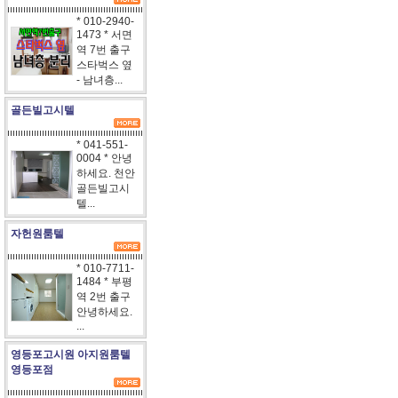
* 010-2940-
1473 * 서면
역 7번 출구
스타벅스 옆
- 남녀층...
골든빌고시텔
* 041-551-
0004 * 안녕
하세요. 천안
골든빌고시
텔...
자헌원룸텔
* 010-7711-
1484 * 부평
역 2번 출구
안녕하세요.
...
영등포고시원 아지원룸텔
영등포점