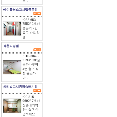
로...
에이플러스고시텔중동점
*032-653-
7552* 1호선
중동역 2번
출구 바로 앞
원...
석촌리빙텔
*010-3049-
2193* 9호선
송파나루역
4번 출구 직
진 올스타
마...
씨티빌고시원장승배기점
*02-815-
9692* 7호선
장승배기역
4번 출구 안
녕하세요...