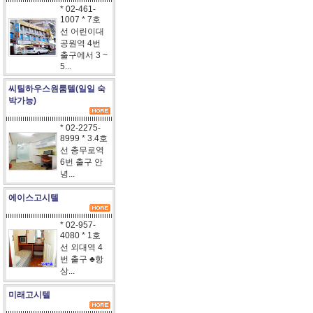
* 02-461-
1007 * 7호
선 어린이대
공원역 4번
출구에서 3 ~
5...
씨틸하우스원룸텔(일일 숙
박가능)
* 02-2275-
8999 * 3.4호
선 충무로역
6번 출구 안
녕...
에이스고시텔
* 02-957-
4080 * 1호
선 외대역 4
번 출구 ♣항
상...
미래고시텔