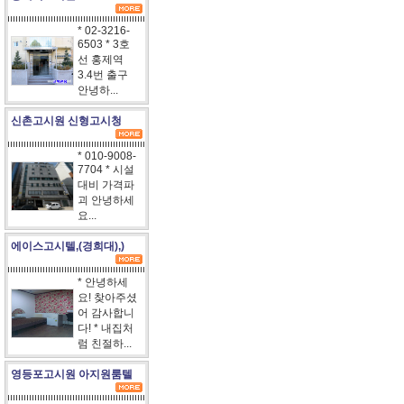
* 02-3216-
6503 * 3호
선 홍제역
3.4번 출구
안녕하...
신촌고시원 신형고시청
* 010-9008-
7704 * 시설
대비 가격파
괴 안녕하세
요...
에이스고시텔,(경희대),)
* 안녕하세
요! 찾아주셨
어 감사합니
다! * 내집처
럼 친절하...
영등포고시원 아지원룸텔