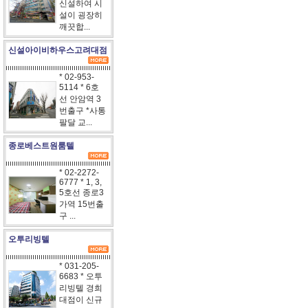
신설하여 시
설이 굉장히
깨끗합...
신설아이비하우스고려대점
* 02-953-
5114 * 6호
선 안암역 3
번출구 *사통
팔달 교...
종로베스트원룸텔
* 02-2272-
6777 * 1, 3,
5호선 종로3
가역 15번출
구 ...
오투리빙텔
* 031-205-
6683 * 오투
리빙텔 경희
대점이 신규