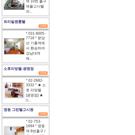
역 10번 출구
애플고시텔
의...
트리빌원룸텔
* 031-8005-
7718 * 분당
선 기흥역에
서 환승하여
강남대역
에...
소호리빙텔-광명점
* 02-2682-
3332 * ★ 소
호 리빙텔
[광명점] ★
□...
명동 그린텔고시원
* 02-753-
1694 * 명동
역 8번출구 /