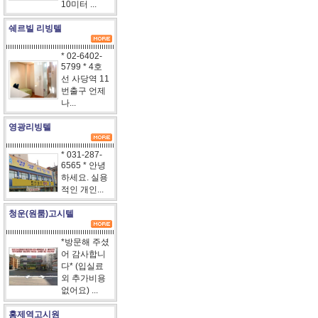
10미터 ...
쉐르빌 리빙텔
* 02-6402-
5799 * 4호
선 사당역 11
번출구 언제
나...
영광리빙텔
* 031-287-
6565 * 안녕
하세요. 실용
적인 개인...
청운(원룸)고시텔
*방문해 주셨
어 감사합니
다* (입실료
외 추가비용
없어요) ...
홍제역고시원