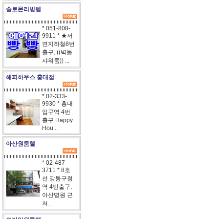
솔로몬리빙텔
* 051-808-
9911 * ★서
면지하철8번
출구, ((벽돌.
샤워룸)) ...
해피하우스 홍대점
* 02-333-
9930 * 홍대
입구역 4번
출구 Happy
Hou...
아산원룸텔
* 02-487-
3711 * 8호
선 강동구청
역 4번출구,
아산병원 근
처...