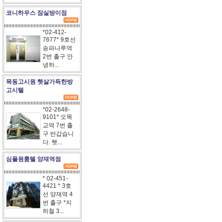
코니하우스 잠실방이점
*02-412-
7677* 9호선
송파나루역
2번 출구 안
녕하...
목동고시원 햇살가득한방
고시텔
*02-2648-
9101* 오목
교역 7번 출
구 반갑습니
다. 햇...
심플원룸텔 양재역점
* 02-451-
4421 * 3호
선 양재역 4
번 출구 *지
하철 3...