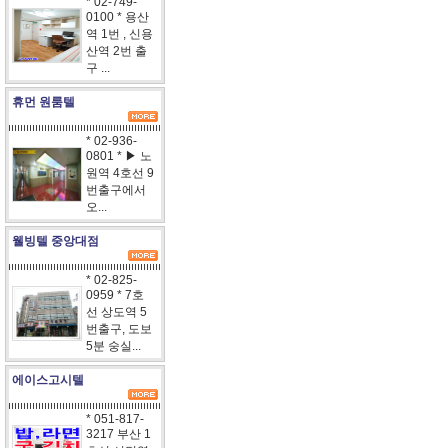
* 02-749-
0100 * 용산
역 1번 , 신용
산역 2번 출
구 ...
휴먼 원룸텔
* 02-936-
0801 * ▶ 노
원역 4호선 9
번출구에서
오...
웰빙텔 중앙대점
* 02-825-
0959 * 7호
선 상도역 5
번출구, 도보
5분 숭실...
에이스고시텔
* 051-817-
3217 부산 1