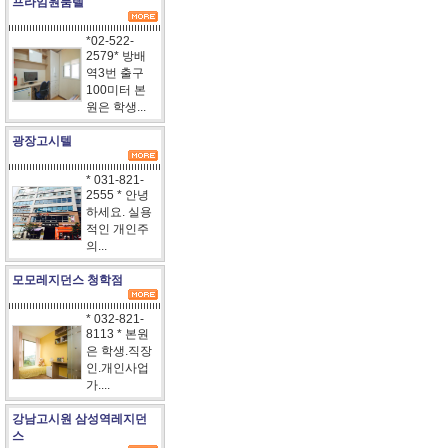
프라임원룸텔
*02-522-
2579* 방배
역3번 출구
100미터 본
원은 학생...
광장고시텔
* 031-821-
2555 * 안녕
하세요. 실용
적인 개인주
의...
모모레지던스 청학점
* 032-821-
8113 * 본원
은 학생.직장
인.개인사업
가....
강남고시원 삼성역레지던
스