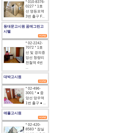
* 010-8376-
0227 * 1호
선 영등포역
3번 출구 F...
동대문고시원 꿈에그린고
시텔
* 02-2242-
7072 * 1호
선 및 경의중
앙선 청량리
전철역 4번
...
대박고시원
* 02-496-
3001 * ● 중
앙선 망우역
1번 출구 ● ...
애플고시원
* 02-420-
8583 * 잠실