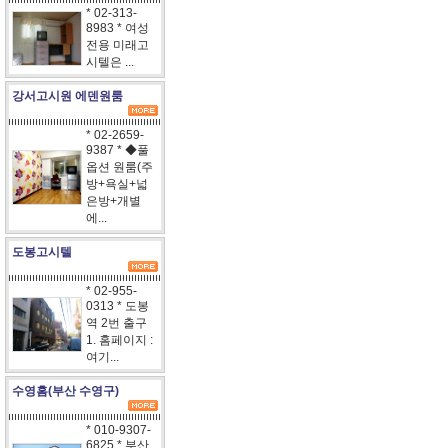
* 02-313-
8983 * 여성
전용 미래고
시텔은 ...
강서고시원 에덴원룸
* 02-2659-
9387 * ◆풀
옵션 원룸(주
방+욕실+넓
은방+개별
에...
도봉고시텔
* 02-955-
0313 * 도봉
역 2번 출구
1. 홈페이지 :
여기...
수영홈(부산 수영구)
* 010-9307-
6825 * 부산