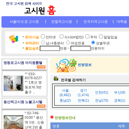
서울/수도권 고시원
전철역고시원
전국지역고시원
대학별
편의시설
인터넷
.
식사(or밥만)
주차
일일입실
숙박관리
남,녀층분리
여성전용
....
성별무관
월입실료
만원 ~
만원까지
영등포고시원 아지원룸텔
빈방정보
** 010-
8376-0227
전국별 검색하기
** 1호선 영
등포역 3번
서울
경기
출구 ...
인천(41)
부산(9)
(8,482)
(1,474)
충남(2)
전북(1)
전남(70)
경북(1)
용산역고시원 노블고시텔
* 02-749-
0100 * 용산
빈방정보안내
역 1번 , 신용
번호
제목
산역 2번 출