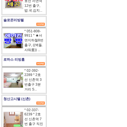
호선 서면역
12번 출구,
밥.국.김치...
솔로몬리빙텔
* 051-808-
9911 * ★서
면지하철8번
출구, ((벽돌.
샤워룸)) ...
로하스 리빙홈
* 02-392-
2289 * 2호
선 신촌역 3
번출구 3분
거리 S...
청산고시텔 (신촌)
* 02-337-
6239 * 2호
선 신촌역 7
번 출구 직진