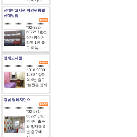
서 사거리 ...
신대방고시원 파인원룸텔
신대방점
*02-822-
6822* 7호선
신대방삼거
리역 1번 출
구 아늑...
양재고시원
* 010-9099-
1589 * 양재
역 4번 출구
*본원은 양재
...
강남 탑레지던스
*02-571-
8622* 강남
역 4번 출구
와 양재역 3
번 출구에