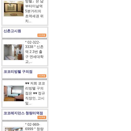
빙텔』은 남
부터미널역
5분거리의
초역세권 위
치...
신촌고시원
* 02-322-
3338 * 신촌
역 2.3번 출
구 연세대학
교,...
코코리빙텔 구의점
♥♥ 저희 코코
리빙텔 구의
점은 ♥♥ 정규
직장인, 고시
및...
코코레지던스 청량리역점
* 02-969-
6999 * 청량