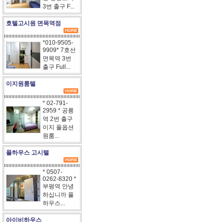
3번 출구 F...
호텔고시원 면목역점
*010-9505-
9909* 7호선
면목역 3번
출구 Full...
이지원룸텔
* 02-791-
2959 * 공릉
역 2번 출구
이지 풀옵션
원룸...
풀하우스 고시텔
* 0507-
0262-8320 *
부평역 안녕
하십니까 풀
하우스...
아이비하우스