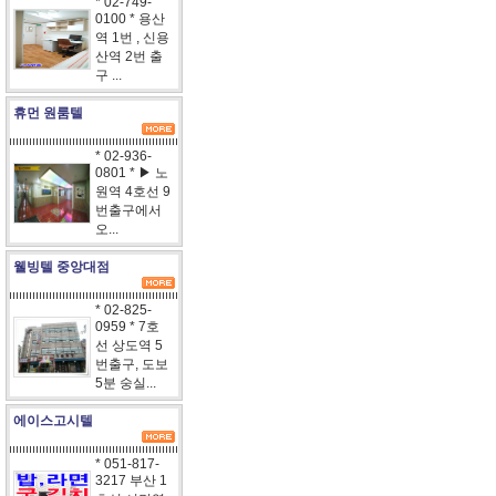
* 02-749-
0100 * 용산
역 1번 , 신용
산역 2번 출
구 ...
휴먼 원룸텔
* 02-936-
0801 * ▶ 노
원역 4호선 9
번출구에서
오...
웰빙텔 중앙대점
* 02-825-
0959 * 7호
선 상도역 5
번출구, 도보
5분 숭실...
에이스고시텔
* 051-817-
3217 부산 1