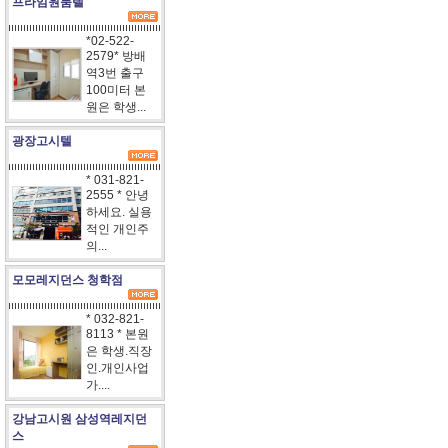
프라임원룸텔
*02-522-
2579* 방배
역3번 출구
100미터 본
원은 학생...
광장고시텔
* 031-821-
2555 * 안녕
하세요. 실용
적인 개인주
의...
모모레지던스 청학점
* 032-821-
8113 * 본원
은 학생.직장
인.개인사업
가....
강남고시원 삼성역레지던
스