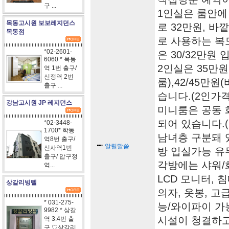
구 ...
1인실은 룸안에
목동고시원 보보레지던스
로 32만원, 바
목동점
로 사용하는 복
*02-2601-
은 30/32만원 
6060 * 목동
2인실은 35만
역 1번 출구/
신정역 2번
룸),42/45만
출구 ...
습니다.(2인가격
강남고시원 JP 레지던스
미니룸은 공동 
되어 있습니다.
*02-3448-
1700* 학동
남녀층 구분돼 
역8번 출구/
알릴말씀
신사역1번
방 입실가능 유
출구/ 압구정
각방에는 샤워/
역...
LCD 모니터, 
상갈리빙텔
의자, 옷봉, 고
* 031-275-
능/와이파이 가능
9982 * 상갈
시설이 청결하고
역 3.4번 출
구 ♡상갈리