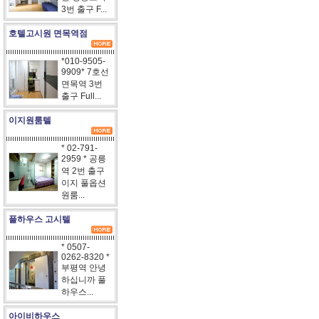
3번 출구 F...
호텔고시원 면목역점
*010-9505-
9909* 7호선
면목역 3번
출구 Full...
이지원룸텔
* 02-791-
2959 * 공릉
역 2번 출구
이지 풀옵션
원룸...
풀하우스 고시텔
* 0507-
0262-8320 *
부평역 안녕
하십니까 풀
하우스...
아이비하우스