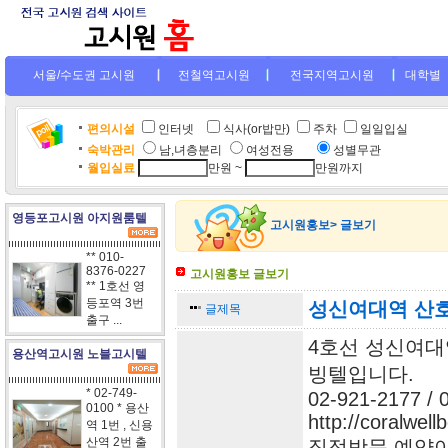
서울/수도권 고시원
전철역고시원
전국지역고시원
대학별
편의시설
인터넷
.
식사(or밥만)
주차
일일입실
숙박관리
남,녀층분리
여성전용
....
성별무관
월입실료
만원 ~
만원까지
영등포고시원 아지원룸텔
고시원홍보> 글보기
** 010-
8376-0227
고시원홍보 글보기
** 1호선 영
등포역 3번
성신여대역 산
글제목
출구 ...
4호선 성신여대
용산역고시원 노블고시텔
빙텔입니다.
* 02-749-
02-921-2177 / 
0100 * 용산
http://coralwellb
역 1번 , 신용
산역 2번 출
직접방문 예약이