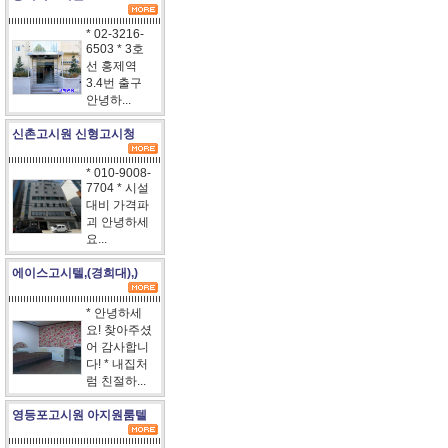
* 02-3216-
6503 * 3호
선 홍제역
3.4번 출구
안녕하...
신촌고시원 신형고시청
* 010-9008-
7704 * 시설
대비 가격파
괴 안녕하세
요...
에이스고시텔,(경희대),)
* 안녕하세
요! 찾아주셨
어 감사합니
다! * 내집처
럼 친절하...
영등포고시원 아지원룸텔