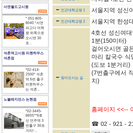
서면월드고시원
서울지역 성신여
인근대학교명 1
* 051-805-
서울지역 한성대
인근대학교명 2
8040 *서면
파고다 어학
4호선 성신여대
원 뒤쪽으로
오시면 30
1분(150미터)
초...
걸어오시면 골든
석촌역고시원 리첸하우스
마리 칼국수 식
석촌점
(도보 1분거리)
*02-414-
(7번출구에서 직
2500* 석촌
찾아오시는 길
역 6번 출구
치)
리첸하우스
는 석촌...
노블레지던스 논현점
홈페이지 <<--
*02-3445-
8855**9호
선 언주역 3
☎ 02 - 921 - 2
번출구 30초
거리! ...