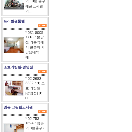
역 10번 출구
애플고시텔
의...
트리빌원룸텔
* 031-8005-
7718 * 분당
선 기흥역에
서 환승하여
강남대역
에...
소호리빙텔-광명점
* 02-2682-
3332 * ★ 소
호 리빙텔
[광명점] ★
□...
명동 그린텔고시원
* 02-753-
1694 * 명동
역 8번출구 /