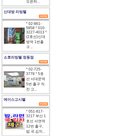
오픈하...
신대방 리빙텔
* 02-861-
5858 * 010-
3227-4013 *
(2호선)신대
방역 1번출
구...
소호리빙텔 정동점
* 02-725-
3778 * 5호
선 서대문역
5번 출구 직
진 고...
에이스고시텔
* 051-817-
3217 부산 1
호선 서면역
12번 출구,
밥.국.김치...