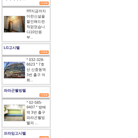
!!!!!지금까지
이런신설을
할인해드린
적없었습니
다10만원
부...
LG고시텔
* 032-328-
6623 * 7호
선 신중동역
3번 출구 저
희...
파라곤웰빙텔
* 02-585-
9407 * 방배
역 3번 출구
파라곤웰빙
텔의 ...
프라임고시텔