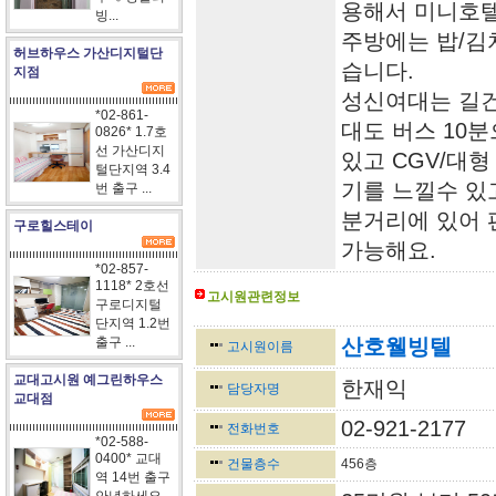
용해서 미니호텔
빙...
주방에는 밥/김
허브하우스 가산디지털단
습니다.
지점
성신여대는 길건
*02-861-
대도 버스 10
0826* 1.7호
선 가산디지
있고 CGV/대
털단지역 3.4
기를 느낄수 있
번 출구 ...
분거리에 있어 
구로힐스테이
가능해요.
*02-857-
1118* 2호선
고시원관련정보
구로디지털
<-----------------------------------------------------------------
단지역 1.2번
출구 ...
산호웰빙텔
고시원이름
교대고시원 예그린하우스
한재익
담당자명
교대점
02-921-2177
전화번호
*02-588-
0400* 교대
건물층수
456층
역 14번 출구