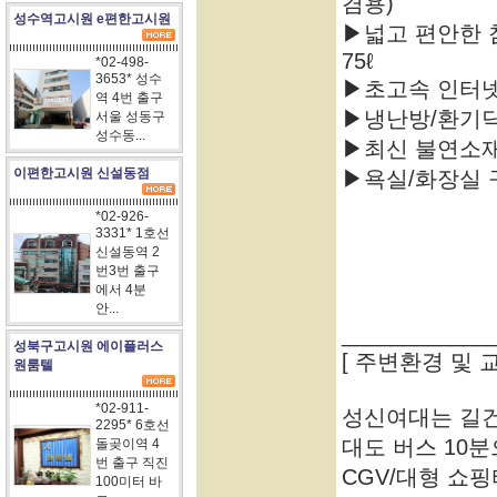
겸용)
성수역고시원 e편한고시원
▶넓고 편안한 
75ℓ
*02-498-
3653* 성수
▶초고속 인터넷
역 4번 출구
▶냉난방/환기
서울 성동구
성수동...
▶최신 불연소재
이편한고시원 신설동점
▶욕실/화장실 
*02-926-
3331* 1호선
신설동역 2
번3번 출구
에서 4분
안...
____________
성북구고시원 에이플러스
[ 주변환경 및 
원룸텔
*02-911-
성신여대는 길건
2295* 6호선
대도 버스 10
돌곶이역 4
번 출구 직진
CGV/대형 쇼
100미터 바