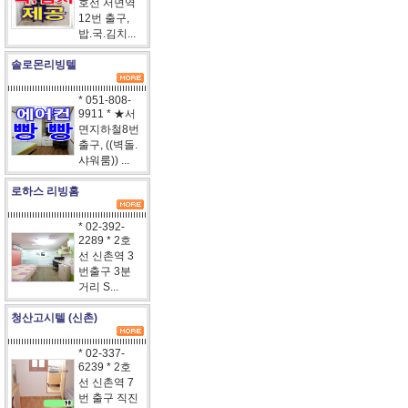
호선 서면역
12번 출구,
밥.국.김치...
솔로몬리빙텔
* 051-808-
9911 * ★서
면지하철8번
출구, ((벽돌.
샤워룸)) ...
로하스 리빙홈
* 02-392-
2289 * 2호
선 신촌역 3
번출구 3분
거리 S...
청산고시텔 (신촌)
* 02-337-
6239 * 2호
선 신촌역 7
번 출구 직진