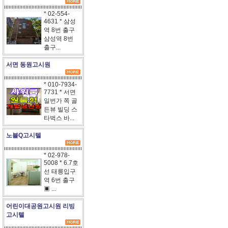
* 02-554-
4631 * 삼성
역 8번 출구
삼성역 8번
출구...
서면 동원고시원
* 010-7934-
7731 * 서면
일번가 쪽 골
든뷰 빌딩 스
타벅스 바...
노블Q고시텔
* 02-978-
5008 * 6.7호
선 태릉입구
역 6번 출구
▣ ...
어린이대공원고시원 리빙
고시텔