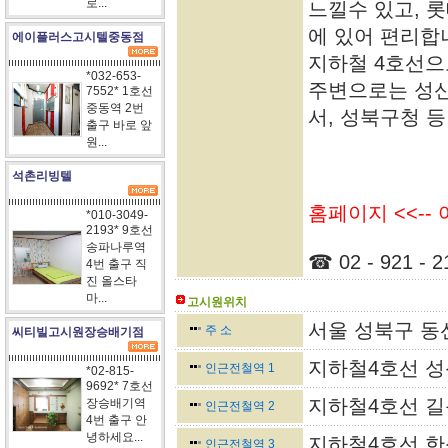
로...
느낄수 있고, 
에 있어 편리합
에이플러스고시텔중동점
지하철 4호선으
*032-653-
주변으로는 성
7552* 1호선
중동역 2번
서, 성북구청 
출구 바로 앞
원...
석촌리빙텔
홈페이지 <<--
*010-3049-
2193* 9호선
송파나루역
☎ 02 - 921 - 2
4번 출구 직
진 올스타
마...
고시원위치
서울 성북구 동
주 소
씨티빌고시원장승배기점
지하철4호선 성
인근전철역 1
*02-815-
9692* 7호선
지하철4호선 길
장승배기역
인근전철역 2
4번 출구 안
녕하세요...
지하철4호선 한
인근전철역 3