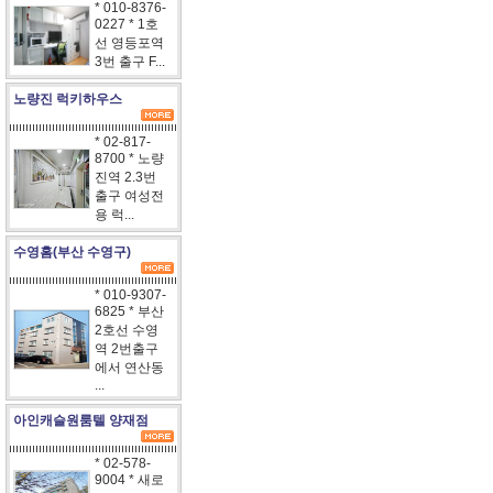
* 010-8376-
0227 * 1호
선 영등포역
3번 출구 F...
노량진 럭키하우스
* 02-817-
8700 * 노량
진역 2.3번
출구 여성전
용 럭...
수영홈(부산 수영구)
* 010-9307-
6825 * 부산
2호선 수영
역 2번출구
에서 연산동
...
아인캐슬원룸텔 양재점
* 02-578-
9004 * 새로