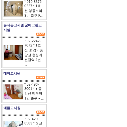
* 010-8376-
0227 * 1호
선 영등포역
3번 출구 F...
동대문고시원 꿈에그린고
시텔
* 02-2242-
7072 * 1호
선 및 경의중
앙선 청량리
전철역 4번
...
대박고시원
* 02-496-
3001 * ● 중
앙선 망우역
1번 출구 ● ...
애플고시원
* 02-420-
8583 * 잠실