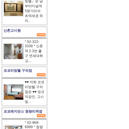
빙텔』은 남
부터미널역
5분거리의
초역세권 위
치...
신촌고시원
* 02-322-
3338 * 신촌
역 2.3번 출
구 연세대학
교,...
코코리빙텔 구의점
♥♥ 저희 코코
리빙텔 구의
점은 ♥♥ 정규
직장인, 고시
및...
코코레지던스 청량리역점
* 02-969-
6999 * 청량