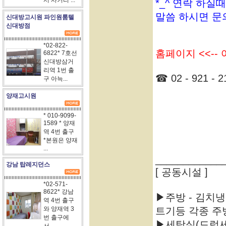
서 사거리 ...
*_^ 연락 하실
말씀 하시면 문
신대방고시원 파인원룸텔
신대방점
*02-822-
홈페이지 <<--
6822* 7호선
신대방삼거
리역 1번 출
☎ 02 - 921 - 2
구 아늑...
양재고시원
* 010-9099-
1589 * 양재
역 4번 출구
*본원은 양재
...
____________
강남 탑레지던스
[ 공동시설 ]
*02-571-
8622* 강남
▶주방 - 김치
역 4번 출구
와 양재역 3
트기등 각종 주
번 출구에
▶세탁실(드럼세