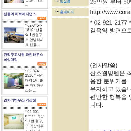
안녕하세요
25만원 부터 5
입실료
...
http://www.coral
홈페이지
선릉역 허브레지던스
* 02-921-2
* 02-3454-
길음역 방면으로 
1810 *선릉
역 1번출구
로 안녕하세
요 선릉...
관악구고시원 파인하우스
낙성대점
(인사말씀)
* 02-874-
산호웰빙텔은 최
2516 * 낙성
용한 분위기를
대역 1번 출
구 파인하우
유지하고 있습니
스는 ...
편안한 행복을 
연자리하우스 역삼점
니다.
* 02-501-
8257 * 역삼
역1번 출구,
구 역삼세무