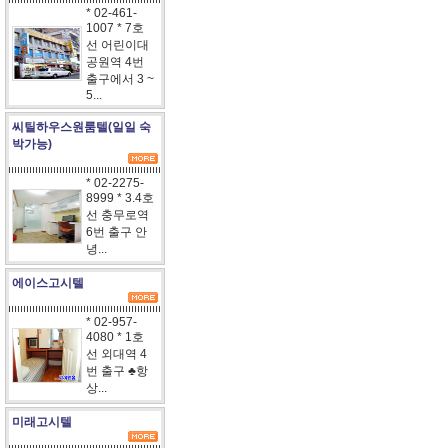
* 02-461-
1007 * 7호
선 어린이대
공원역 4번
출구에서 3 ~
5...
씨틸하우스원룸텔(일일 숙
박가능)
* 02-2275-
8999 * 3.4호
선 충무로역
6번 출구 안
녕...
에이스고시텔
* 02-957-
4080 * 1호
선 외대역 4
번 출구 ♣항
상...
미래고시텔