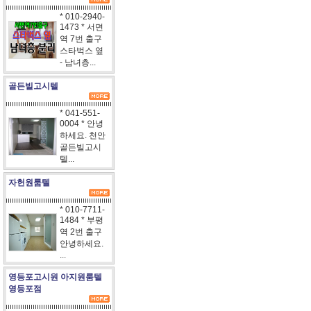
* 010-2940-
1473 * 서면
역 7번 출구
스타벅스 옆
- 남녀층...
골든빌고시텔
* 041-551-
0004 * 안녕
하세요. 천안
골든빌고시
텔...
자헌원룸텔
* 010-7711-
1484 * 부평
역 2번 출구
안녕하세요.
...
영등포고시원 아지원룸텔
영등포점