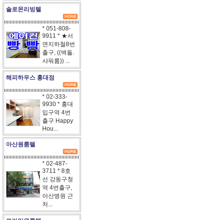
솔로몬리빙텔
* 051-808-
9911 * ★서
면지하철8번
출구, ((벽돌.
샤워룸)) ...
해피하우스 홍대점
* 02-333-
9930 * 홍대
입구역 4번
출구 Happy
Hou...
아산원룸텔
* 02-487-
3711 * 8호
선 강동구청
역 4번출구,
아산병원 근
처...