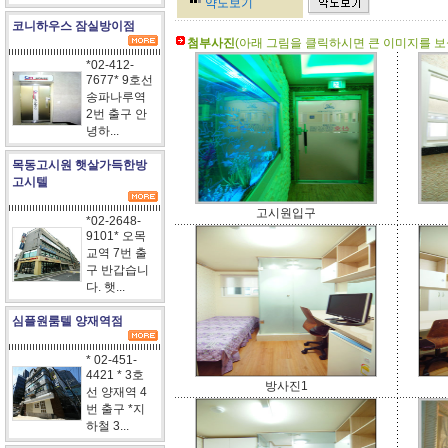
약도보기
코니하우스 잠실방이점
첨부사진
(아래 그림을 클릭하시면 큰 이미지를 보실
*02-412-
7677* 9호선
송파나루역
2번 출구 안
녕하...
목동고시원 햇살가득한방
고시텔
고시원입구
*02-2648-
9101* 오목
교역 7번 출
구 반갑습니
다. 햇...
심플원룸텔 양재역점
* 02-451-
4421 * 3호
방사진1
선 양재역 4
번 출구 *지
하철 3...