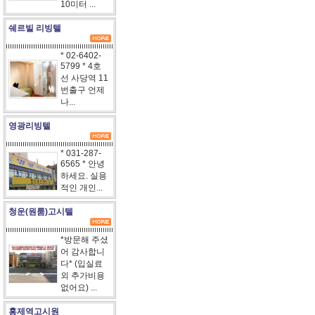
10미터 ...
쉐르빌 리빙텔
* 02-6402-
5799 * 4호
선 사당역 11
번출구 언제
나...
영광리빙텔
* 031-287-
6565 * 안녕
하세요. 실용
적인 개인...
청운(원룸)고시텔
*방문해 주셨
어 감사합니
다* (입실료
외 추가비용
없어요) ...
홍제역고시원