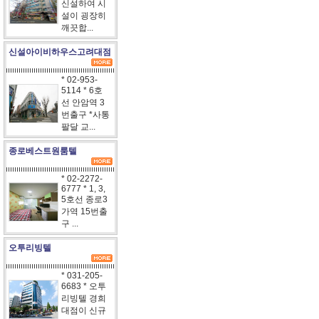
신설하여 시
설이 굉장히
깨끗합...
신설아이비하우스고려대점
* 02-953-
5114 * 6호
선 안암역 3
번출구 *사통
팔달 교...
종로베스트원룸텔
* 02-2272-
6777 * 1, 3,
5호선 종로3
가역 15번출
구 ...
오투리빙텔
* 031-205-
6683 * 오투
리빙텔 경희
대점이 신규