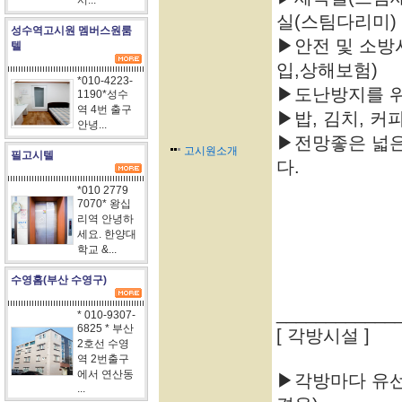
서...
실(스팀다리미)
성수역고시원 멤버스원룸
▶안전 및 소방
텔
입,상해보험)
*010-4223-
▶도난방지를 위
1190*성수
역 4번 출구
▶밥, 김치, 커
안녕...
▶전망좋은 넓
고시원소개
필고시텔
다.
*010 2779
7070* 왕십
리역 안녕하
세요. 한양대
학교 &...
수영홈(부산 수영구)
____________
* 010-9307-
6825 * 부산
[ 각방시설 ]
2호선 수영
역 2번출구
에서 연산동
▶각방마다 유선
...