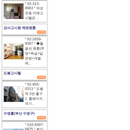
* 02-313-
8983 * 여성
전용 미래고
시텔은 ...
강서고시원 에덴원룸
* 02-2659-
9387 * ◆풀
옵션 원룸(주
방+욕실+넓
은방+개별
에...
도봉고시텔
* 02-955-
0313 * 도봉
역 2번 출구
1. 홈페이지 :
여기...
수영홈(부산 수영구)
* 010-9307-
6825 * 부산