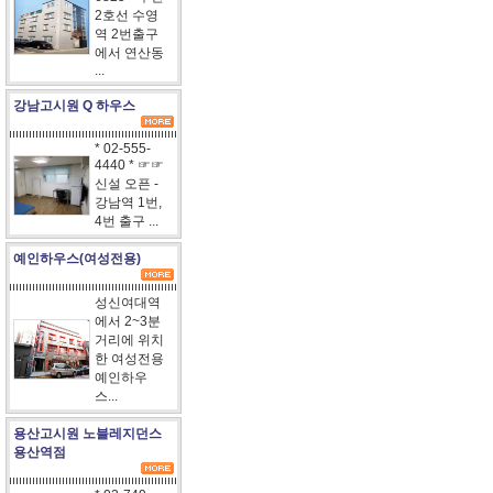
2호선 수영
역 2번출구
에서 연산동
...
강남고시원 Q 하우스
* 02-555-
4440 * ☞☞
신설 오픈 -
강남역 1번,
4번 출구 ...
예인하우스(여성전용)
성신여대역
에서 2~3분
거리에 위치
한 여성전용
예인하우
스...
용산고시원 노블레지던스
용산역점