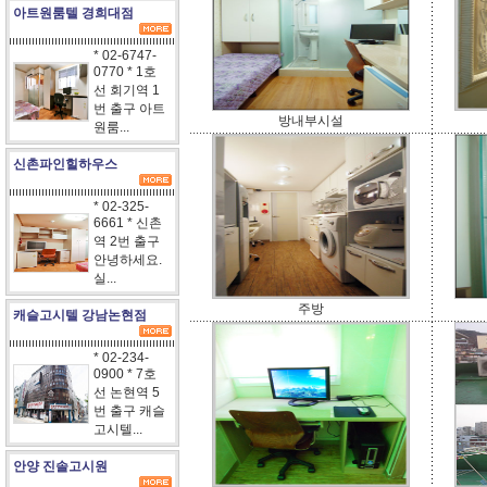
아트원룸텔 경희대점
* 02-6747-
0770 * 1호
선 회기역 1
번 출구 아트
방내부시설
원룸...
신촌파인힐하우스
* 02-325-
6661 * 신촌
역 2번 출구
안녕하세요.
실...
주방
캐슬고시텔 강남논현점
* 02-234-
0900 * 7호
선 논현역 5
번 출구 캐슬
고시텔...
안양 진솔고시원