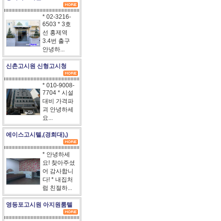
* 02-3216-
6503 * 3호
선 홍제역
3.4번 출구
안녕하...
신촌고시원 신형고시청
* 010-9008-
7704 * 시설
대비 가격파
괴 안녕하세
요...
에이스고시텔,(경희대),)
* 안녕하세
요! 찾아주셨
어 감사합니
다! * 내집처
럼 친절하...
영등포고시원 아지원룸텔