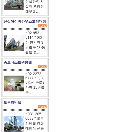
신설하여 시
설이 굉장히
깨끗합...
신설아이비하우스고려대점
* 02-953-
5114 * 6호
선 안암역 3
번출구 *사통
팔달 교...
종로베스트원룸텔
* 02-2272-
6777 * 1, 3,
5호선 종로3
가역 15번출
구 ...
오투리빙텔
* 031-205-
6683 * 오투
리빙텔 경희
대점이 신규