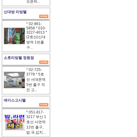
오픈하...
신대방 리빙텔
* 02-861-
5858 * 010-
3227-4013 *
(2호선)신대
방역 1번출
구...
소호리빙텔 정동점
* 02-725-
3778 * 5호
선 서대문역
5번 출구 직
진 고...
에이스고시텔
* 051-817-
3217 부산 1
호선 서면역
12번 출구,
밥.국.김치...