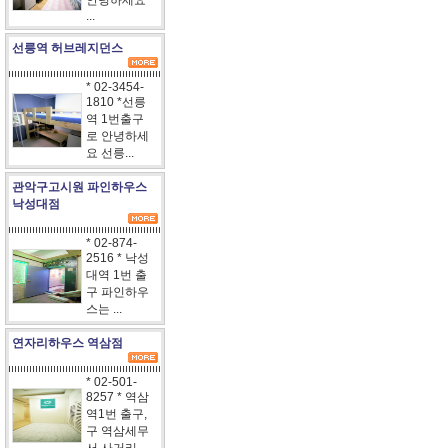
안녕하세요
...
선릉역 허브레지던스
* 02-3454-
1810 *선릉
역 1번출구
로 안녕하세
요 선릉...
관악구고시원 파인하우스
낙성대점
* 02-874-
2516 * 낙성
대역 1번 출
구 파인하우
스는 ...
연자리하우스 역삼점
* 02-501-
8257 * 역삼
역1번 출구,
구 역삼세무