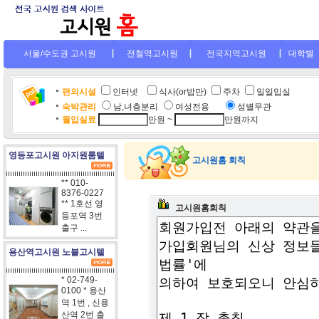
서울/수도권 고시원
전철역고시원
전국지역고시원
대학별
편의시설
인터넷
.
식사(or밥만)
주차
일일입실
숙박관리
남,녀층분리
여성전용
....
성별무관
월입실료
만원 ~
만원까지
영등포고시원 아지원룸텔
고시원홈 회칙
** 010-
8376-0227
** 1호선 영
고시원홈회칙
등포역 3번
출구 ...
용산역고시원 노블고시텔
* 02-749-
0100 * 용산
역 1번 , 신용
산역 2번 출