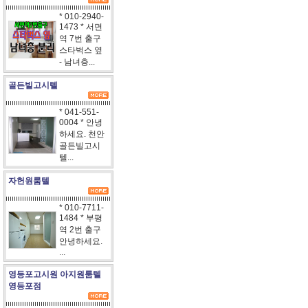
* 010-2940-
1473 * 서면
역 7번 출구
스타벅스 옆
- 남녀층...
골든빌고시텔
* 041-551-
0004 * 안녕
하세요. 천안
골든빌고시
텔...
자헌원룸텔
* 010-7711-
1484 * 부평
역 2번 출구
안녕하세요.
...
영등포고시원 아지원룸텔
영등포점