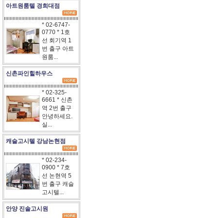
아트원룸텔 경희대점
* 02-6747-
0770 * 1호
선 회기역 1
번 출구 아트
원룸...
신촌파인힐하우스
* 02-325-
6661 * 신촌
역 2번 출구
안녕하세요.
실...
캐슬고시텔 강남논현점
* 02-234-
0900 * 7호
선 논현역 5
번 출구 캐슬
고시텔...
안양 진솔고시원