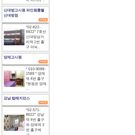
서 사거리 ...
신대방고시원 파인원룸텔
신대방점
*02-822-
6822* 7호선
신대방삼거
리역 1번 출
구 아늑...
양재고시원
* 010-9099-
1589 * 양재
역 4번 출구
*본원은 양재
...
강남 탑레지던스
*02-571-
8622* 강남
역 4번 출구
와 양재역 3
번 출구에