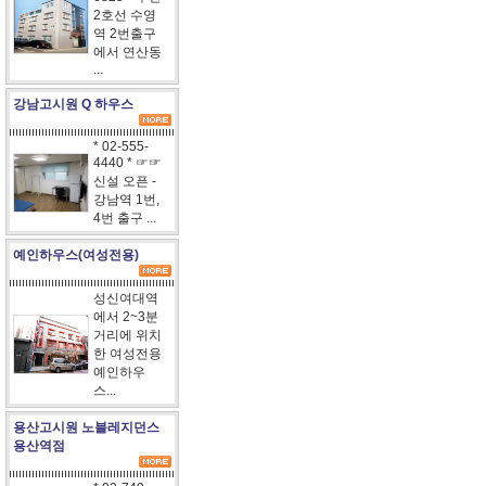
2호선 수영
역 2번출구
에서 연산동
...
강남고시원 Q 하우스
* 02-555-
4440 * ☞☞
신설 오픈 -
강남역 1번,
4번 출구 ...
예인하우스(여성전용)
성신여대역
에서 2~3분
거리에 위치
한 여성전용
예인하우
스...
용산고시원 노블레지던스
용산역점