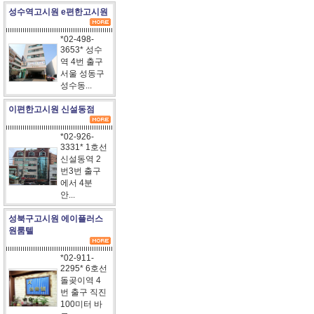
성수역고시원 e편한고시원
*02-498-
3653* 성수
역 4번 출구
서울 성동구
성수동...
이편한고시원 신설동점
*02-926-
3331* 1호선
신설동역 2
번3번 출구
에서 4분
안...
성북구고시원 에이플러스
원룸텔
*02-911-
2295* 6호선
돌곶이역 4
번 출구 직진
100미터 바