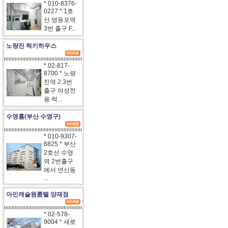
* 010-8376-
0227 * 1호
선 영등포역
3번 출구 F...
노량진 럭키하우스
* 02-817-
8700 * 노량
진역 2.3번
출구 여성전
용 럭...
수영홈(부산 수영구)
* 010-9307-
6825 * 부산
2호선 수영
역 2번출구
에서 연산동
...
아인캐슬원룸텔 양재점
* 02-578-
9004 * 새로