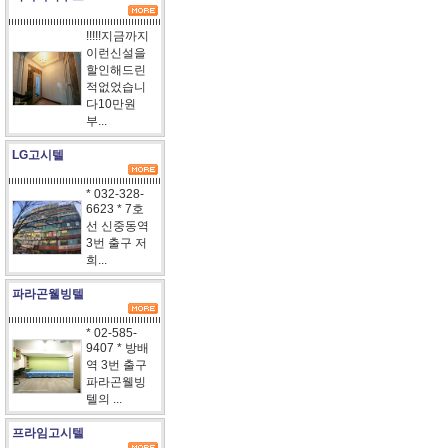
!!!!!지금까지
이런신설을
할인해드린
적없었습니
다10만원
부...
LG고시텔
* 032-328-
6623 * 7호
선 신중동역
3번 출구 저
희...
파라곤웰빙텔
* 02-585-
9407 * 방배
역 3번 출구
파라곤웰빙
텔의 ...
프라임고시텔