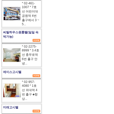
* 02-461-
1007 * 7호
선 어린이대
공원역 4번
출구에서 3 ~
5...
씨틸하우스원룸텔(일일 숙
박가능)
* 02-2275-
8999 * 3.4호
선 충무로역
6번 출구 안
녕...
에이스고시텔
* 02-957-
4080 * 1호
선 외대역 4
번 출구 ♣항
상...
미래고시텔