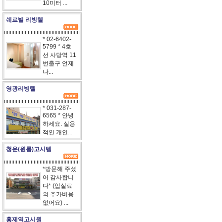
10미터 ...
쉐르빌 리빙텔
* 02-6402-
5799 * 4호
선 사당역 11
번출구 언제
나...
영광리빙텔
* 031-287-
6565 * 안녕
하세요. 실용
적인 개인...
청운(원룸)고시텔
*방문해 주셨
어 감사합니
다* (입실료
외 추가비용
없어요) ...
홍제역고시원