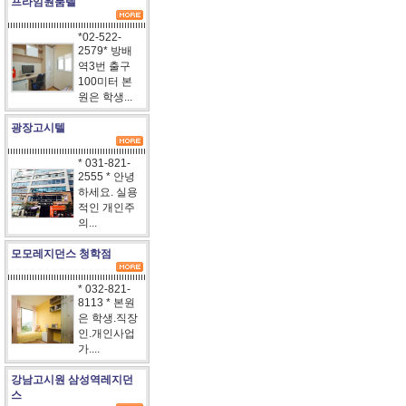
프라임원룸텔
*02-522-
2579* 방배
역3번 출구
100미터 본
원은 학생...
광장고시텔
* 031-821-
2555 * 안녕
하세요. 실용
적인 개인주
의...
모모레지던스 청학점
* 032-821-
8113 * 본원
은 학생.직장
인.개인사업
가....
강남고시원 삼성역레지던
스