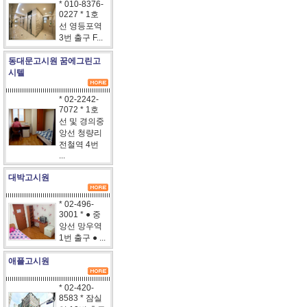
* 010-8376-
0227 * 1호
선 영등포역
3번 출구 F...
동대문고시원 꿈에그린고
시텔
* 02-2242-
7072 * 1호
선 및 경의중
앙선 청량리
전철역 4번
...
대박고시원
* 02-496-
3001 * ● 중
앙선 망우역
1번 출구 ● ...
애플고시원
* 02-420-
8583 * 잠실