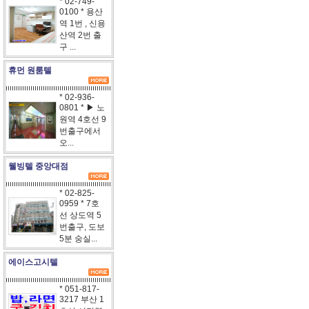
* 02-749-
0100 * 용산
역 1번 , 신용
산역 2번 출
구 ...
휴먼 원룸텔
* 02-936-
0801 * ▶ 노
원역 4호선 9
번출구에서
오...
웰빙텔 중앙대점
* 02-825-
0959 * 7호
선 상도역 5
번출구, 도보
5분 숭실...
에이스고시텔
* 051-817-
3217 부산 1