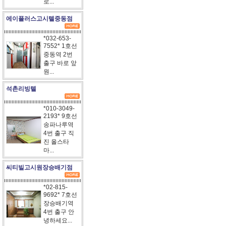
로...
에이플러스고시텔중동점
*032-653-
7552* 1호선
중동역 2번
출구 바로 앞
원...
석촌리빙텔
*010-3049-
2193* 9호선
송파나루역
4번 출구 직
진 올스타
마...
씨티빌고시원장승배기점
*02-815-
9692* 7호선
장승배기역
4번 출구 안
녕하세요...