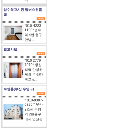
서...
성수역고시원 멤버스원룸
텔
*010-4223-
1190*성수
역 4번 출구
안녕...
필고시텔
*010 2779
7070* 왕십
리역 안녕하
세요. 한양대
학교 &...
수영홈(부산 수영구)
* 010-9307-
6825 * 부산
2호선 수영
역 2번출구
에서 연산동
...