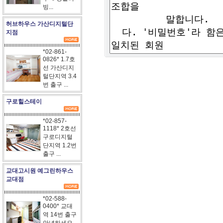
빙...
허브하우스 가산디지털단
지점
*02-861-
0826* 1.7호
선 가산디지
털단지역 3.4
번 출구 ...
구로힐스테이
*02-857-
1118* 2호선
구로디지털
단지역 1.2번
출구 ...
교대고시원 예그린하우스
교대점
*02-588-
0400* 교대
역 14번 출구