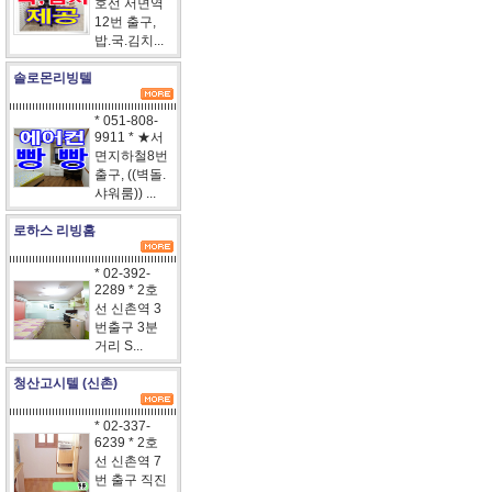
호선 서면역
12번 출구,
밥.국.김치...
솔로몬리빙텔
* 051-808-
9911 * ★서
면지하철8번
출구, ((벽돌.
샤워룸)) ...
로하스 리빙홈
* 02-392-
2289 * 2호
선 신촌역 3
번출구 3분
거리 S...
청산고시텔 (신촌)
* 02-337-
6239 * 2호
선 신촌역 7
번 출구 직진