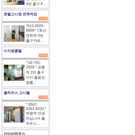
3번 출구 F...
호텔고시원 면목역점
*010-9505-
9909* 7호선
면목역 3번
출구 Full...
이지원룸텔
* 02-791-
2959 * 공릉
역 2번 출구
이지 풀옵션
원룸...
풀하우스 고시텔
* 0507-
0262-8320 *
부평역 안녕
하십니까 풀
하우스...
아이비하우스