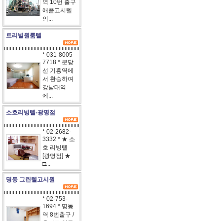
역 10번 출구
애플고시텔
의...
트리빌원룸텔
* 031-8005-
7718 * 분당
선 기흥역에
서 환승하여
강남대역
에...
소호리빙텔-광명점
* 02-2682-
3332 * ★ 소
호 리빙텔
[광명점] ★
□...
명동 그린텔고시원
* 02-753-
1694 * 명동
역 8번출구 /