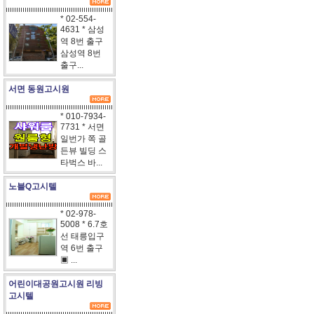
* 02-554-
4631 * 삼성
역 8번 출구
삼성역 8번
출구...
서면 동원고시원
* 010-7934-
7731 * 서면
일번가 쪽 골
든뷰 빌딩 스
타벅스 바...
노블Q고시텔
* 02-978-
5008 * 6.7호
선 태릉입구
역 6번 출구
▣ ...
어린이대공원고시원 리빙
고시텔