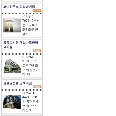
코니하우스 잠실방이점
*02-412-
7677* 9호선
송파나루역
2번 출구 안
녕하...
목동고시원 햇살가득한방
고시텔
*02-2648-
9101* 오목
교역 7번 출
구 반갑습니
다. 햇...
심플원룸텔 양재역점
* 02-451-
4421 * 3호
선 양재역 4
번 출구 *지
하철 3...