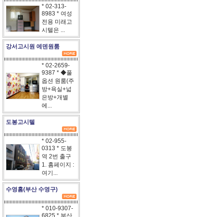
* 02-313-
8983 * 여성
전용 미래고
시텔은 ...
강서고시원 에덴원룸
* 02-2659-
9387 * ◆풀
옵션 원룸(주
방+욕실+넓
은방+개별
에...
도봉고시텔
* 02-955-
0313 * 도봉
역 2번 출구
1. 홈페이지 :
여기...
수영홈(부산 수영구)
* 010-9307-
6825 * 부산