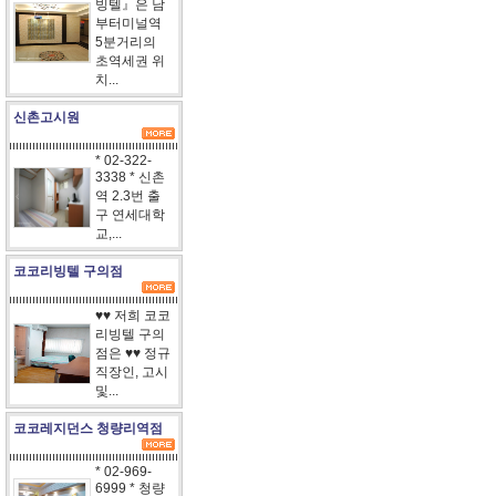
빙텔』은 남
부터미널역
5분거리의
초역세권 위
치...
신촌고시원
* 02-322-
3338 * 신촌
역 2.3번 출
구 연세대학
교,...
코코리빙텔 구의점
♥♥ 저희 코코
리빙텔 구의
점은 ♥♥ 정규
직장인, 고시
및...
코코레지던스 청량리역점
* 02-969-
6999 * 청량