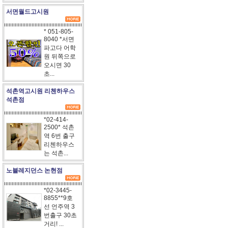
서면월드고시원
* 051-805-
8040 *서면
파고다 어학
원 뒤쪽으로
오시면 30
초...
석촌역고시원 리첸하우스
석촌점
*02-414-
2500* 석촌
역 6번 출구
리첸하우스
는 석촌...
노블레지던스 논현점
*02-3445-
8855**9호
선 언주역 3
번출구 30초
거리! ...