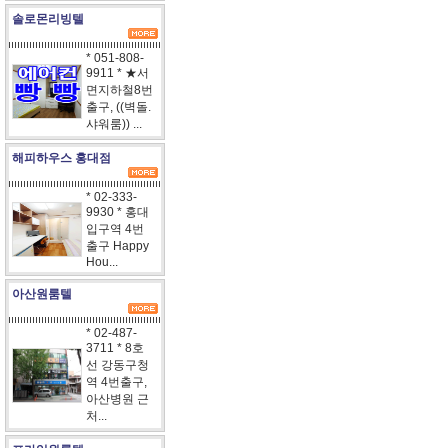
솔로몬리빙텔
* 051-808-
9911 * ★서
면지하철8번
출구, ((벽돌.
샤워룸)) ...
해피하우스 홍대점
* 02-333-
9930 * 홍대
입구역 4번
출구 Happy
Hou...
아산원룸텔
* 02-487-
3711 * 8호
선 강동구청
역 4번출구,
아산병원 근
처...