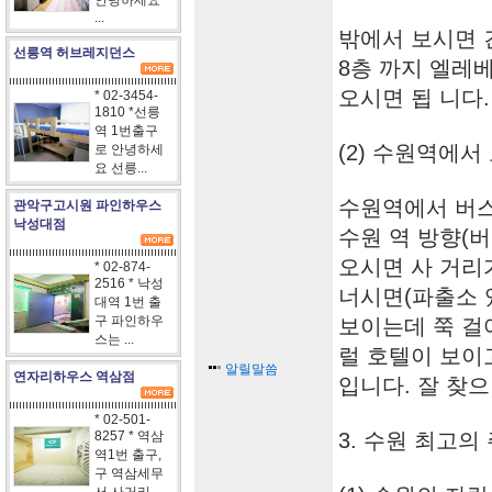
안녕하세요
...
밖에서 보시면 
선릉역 허브레지던스
8층 까지 엘레
오시면 됩 니다.
* 02-3454-
1810 *선릉
역 1번출구
(2) 수원역에서
로 안녕하세
요 선릉...
수원역에서 버
관악구고시원 파인하우스
낙성대점
수원 역 방향(버
오시면 사 거리
* 02-874-
2516 * 낙성
너시면(파출소 있
대역 1번 출
구 파인하우
보이는데 쭉 걸
스는 ...
럴 호텔이 보이
알릴말씀
연자리하우스 역삼점
입니다. 잘 찾으 
* 02-501-
8257 * 역삼
3. 수원 최고의
역1번 출구,
구 역삼세무