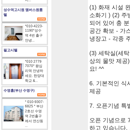
서...
(1) 화재 시설
성수역고시원 멤버스원룸
소화기 ) (2) 
텔
되어 있어 충 분
*010-4223-
공간 확보 - 가
1190*성수
역 4번 출구
냉장고 - 각종 
안녕...
필고시텔
(3) 세탁실(세
상의 물맛 제공)
*010 2779
7070* 왕십
요! ^^
리역 안녕하
세요. 한양대
학교 &...
6. 기본적인 식사
제공
수영홈(부산 수영구)
* 010-9307-
7. 오픈기념 
6825 * 부산
2호선 수영
역 2번출구
오픈 기념으로 
에서 연산동
...
하고 있습니다.