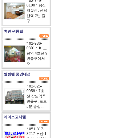
* 02-749-
0100 * 용산
역 1번 , 신용
산역 2번 출
구 ...
휴먼 원룸텔
* 02-936-
0801 * ▶ 노
원역 4호선 9
번출구에서
오...
웰빙텔 중앙대점
* 02-825-
0959 * 7호
선 상도역 5
번출구, 도보
5분 숭실...
에이스고시텔
* 051-817-
3217 부산 1