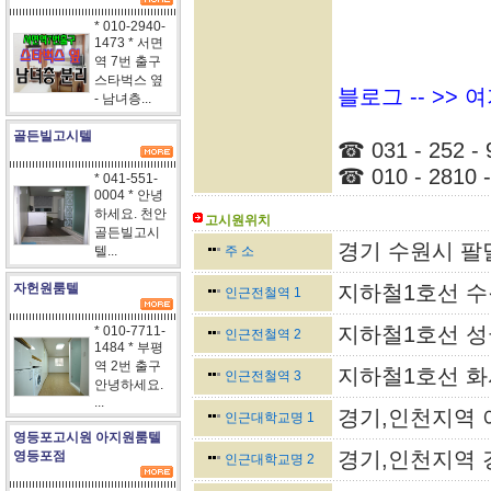
* 010-2940-
1473 * 서면
역 7번 출구
스타벅스 옆
블로그 -- >>
- 남녀층...
골든빌고시텔
☎ 031 - 252 - 
☎ 010 - 2810 -
* 041-551-
0004 * 안녕
하세요. 천안
고시원위치
골든빌고시
경기 수원시 팔달
텔...
주 소
자헌원룸텔
지하철1호선 수
인근전철역 1
지하철1호선 성
* 010-7711-
인근전철역 2
1484 * 부평
역 2번 출구
지하철1호선 화
인근전철역 3
안녕하세요.
...
경기,인천지역 
인근대학교명 1
영등포고시원 아지원룸텔
경기,인천지역 
영등포점
인근대학교명 2