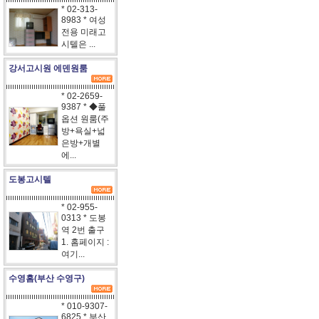
* 02-313-
8983 * 여성
전용 미래고
시텔은 ...
강서고시원 에덴원룸
* 02-2659-
9387 * ◆풀
옵션 원룸(주
방+욕실+넓
은방+개별
에...
도봉고시텔
* 02-955-
0313 * 도봉
역 2번 출구
1. 홈페이지 :
여기...
수영홈(부산 수영구)
* 010-9307-
6825 * 부산