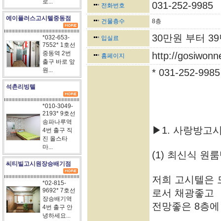
로...
031-252-9985
전화번호
에이플러스고시텔중동점
건물층수
8층
30만원 부터 3
*032-653-
입실료
7552* 1호선
중동역 2번
http://gosiwon
홈페이지
출구 바로 앞
원...
* 031-252-9985
석촌리빙텔
*010-3049-
2193* 9호선
송파나루역
▶1. 사랑방고
4번 출구 직
진 올스타
마...
(1) 최신식 원
씨티빌고시원장승배기점
저희 고시텔은 
*02-815-
9692* 7호선
로서 채광좋고
장승배기역
전망좋은 8층에
4번 출구 안
녕하세요...