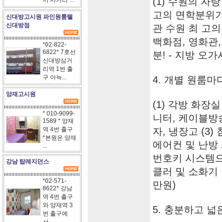
(1) 수원의 자
서 사거리 ...
고의 면학분위기 
신대방고시원 파인원룸텔
신대방점
관 수원 최 고의
백화점, 영화관,
*02-822-
6822* 7호선
분! - 지방 오
신대방삼거
리역 1번 출
구 아늑...
4. 개별 원룸
양재고시원
(1) 각방 화장실
* 010-9099-
니터, 케이블방송
1589 * 양재
역 4번 출구
자, 냉장고 (3)
*본원은 양재
에어컨 및 난방 
...
번호키 시스템으로
강남 탑레지던스
클러 및 소화기 
*02-571-
만원)
8622* 강남
역 4번 출구
와 양재역 3
5. 충분하고 
번 출구에