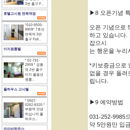
3번 출구 F...
▶8 오픈기념 
호텔고시원 면목역점
*010-9505-
오픈 기념으로 
9909* 7호선
하고 있습니다.
면목역 3번
출구 Full...
잡으시
이지원룸텔
는 행운을 누리
* 02-791-
*키보증금으로 
2959 * 공릉
역 2번 출구
없을 경우 돌려
이지 풀옵션
원룸...
립니다.
풀하우스 고시텔
* 0507-
▶9 예약방법
0262-8320 *
부평역 안녕
하십니까 풀
031-252-9
하우스...
약 5만원만 입
아이비하우스