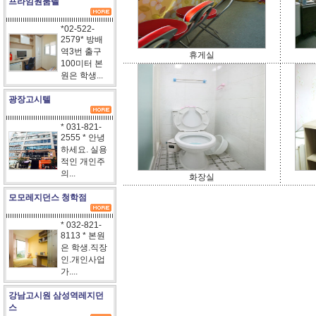
프라임원룸텔
*02-522-
2579* 방배
역3번 출구
휴게실
100미터 본
원은 학생...
광장고시텔
* 031-821-
2555 * 안녕
하세요. 실용
적인 개인주
의...
화장실
모모레지던스 청학점
* 032-821-
8113 * 본원
은 학생.직장
인.개인사업
가....
강남고시원 삼성역레지던
스