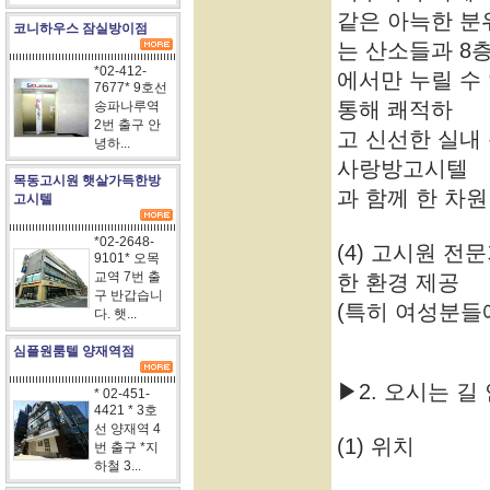
같은 아늑한 분
코니하우스 잠실방이점
는 산소들과 8
*02-412-
에서만 누릴 수
7677* 9호선
통해 쾌적하
송파나루역
2번 출구 안
고 신선한 실내
녕하...
사랑방고시텔
목동고시원 햇살가득한방
과 함께 한 차
고시텔
*02-2648-
(4) 고시원 
9101* 오목
교역 7번 출
한 환경 제공
구 반갑습니
(특히 여성분들에
다. 햇...
심플원룸텔 양재역점
▶2. 오시는 길
* 02-451-
4421 * 3호
선 양재역 4
(1) 위치
번 출구 *지
하철 3...