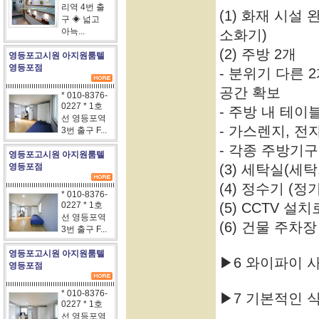
리역 4번 출
(1) 화재 시설
구 ◈ 넓고
아늑...
소화기)
(2) 주방 2개
영등포고시원 아지원룸텔
영등포점
- 분위기 다른
공간 확보
* 010-8376-
0227 * 1호
- 주방 내 테이
선 영등포역
- 가스렌지, 전
3번 출구 F...
- 각종 주방기구
영등포고시원 아지원룸텔
영등포점
(3) 세탁실(세탁
(4) 정수기 (
* 010-8376-
0227 * 1호
(5) CCTV 설
선 영등포역
(6) 건물 주차
3번 출구 F...
영등포고시원 아지원룸텔
▶6 와이파이 
영등포점
* 010-8376-
▶7 기본적인 식
0227 * 1호
선 영등포역