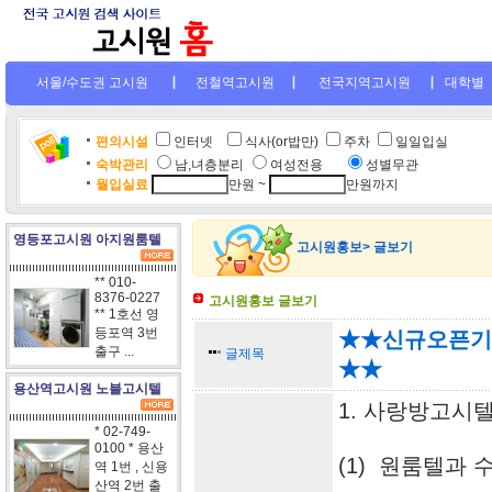
서울/수도권 고시원
전철역고시원
전국지역고시원
대학별
편의시설
인터넷
.
식사(or밥만)
주차
일일입실
숙박관리
남,녀층분리
여성전용
....
성별무관
월입실료
만원 ~
만원까지
영등포고시원 아지원룸텔
고시원홍보> 글보기
** 010-
8376-0227
고시원홍보 글보기
** 1호선 영
등포역 3번
★★신규오픈기념
출구 ...
글제목
★★
용산역고시원 노블고시텔
1. 사랑방고시
* 02-749-
0100 * 용산
(1) 원룸텔과 
역 1번 , 신용
산역 2번 출