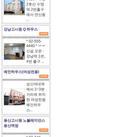
2호선 수영
역 2번출구
에서 연산동
...
강남고시원 Q 하우스
* 02-555-
4440 * ☞☞
신설 오픈 -
강남역 1번,
4번 출구 ...
예인하우스(여성전용)
성신여대역
에서 2~3분
거리에 위치
한 여성전용
예인하우
스...
용산고시원 노블레지던스
용산역점