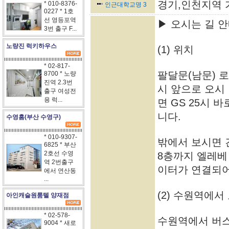
경기,인천지역 
* 010-8376-
인근대학교명 3
0227 * 1호
선 영등포역
▶ 오시는 길 
3번 출구 F...
노량진 럭키하우스
(1) 위치
* 02-817-
팔달문(남문) 로
8700 * 노량
진역 2.3번
시 앞으로 오시
출구 여성전
용 럭...
면 GS 25시 
니다.
수영홈(부산 수영구)
* 010-9307-
밖에서 보시면 
6825 * 부산
2호선 수영
8층까지 엘레베
역 2번출구
이터가 연결되어
에서 연산동
...
(2) 수원역에서
아인캐슬원룸텔 양재점
* 02-578-
수원역에서 버
9004 * 새로