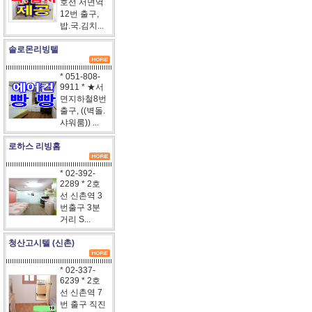
호선 서면역
12번 출구,
밥.국.김치...
솔로몬리빙텔
* 051-808-
9911 * ★서
면지하철8번
출구, ((벽돌.
샤워룸)) ...
로하스 리빙홈
* 02-392-
2289 * 2호
선 신촌역 3
번출구 3분
거리 S...
청산고시텔 (신촌)
* 02-337-
6239 * 2호
선 신촌역 7
번 출구 직진