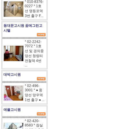
* 010-8376-
0227 * 1호
선 영등포역
3번 출구 F...
동대문고시원 꿈에그린고
시텔
* 02-2242-
7072 * 1호
선 및 경의중
앙선 청량리
전철역 4번
...
대박고시원
* 02-496-
3001 * ● 중
앙선 망우역
1번 출구 ● ...
애플고시원
* 02-420-
8583 * 잠실