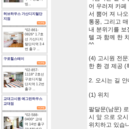
빙...
어 우러져 카페
서 뿜어 져 나오
허브하우스 가산디지털단
지점
통풍, 그리고 
내 분위기를 보
*02-861-
0826* 1.7호
텔 과 함께 한
선 가산디지
^^
털단지역 3.4
번 출구 ...
(4) 고시원 
구로힐스테이
한 환 경 제공 
*02-857-
1118* 2호선
구로디지털
2. 오시는 길 
단지역 1.2번
출구 ...
(1) 위치
교대고시원 예그린하우스
교대점
팔달문(남문) 로
*02-588-
시 앞 으로 오시
0400* 교대
위치하고 있습니
역 14번 출구