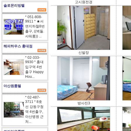
고시원전경
솔로몬리빙텔
* 051-808-
9911 * ★서
면지하철8번
출구, ((벽돌.
샤워룸)) ...
해피하우스 홍대점
신발장
* 02-333-
9930 * 홍대
입구역 4번
출구 Happy
Hou...
아산원룸텔
* 02-487-
3711 * 8호
방사진3
선 강동구청
역 4번출구,
아산병원 근
처...