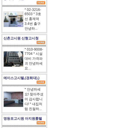
* 02-3216-
6503 * 3호
선 홍제역
3.4번 출구
안녕하...
신촌고시원 신형고시청
* 010-9008-
7704 * 시설
대비 가격파
괴 안녕하세
요...
에이스고시텔,(경희대),)
* 안녕하세
요! 찾아주셨
어 감사합니
다! * 내집처
럼 친절하...
영등포고시원 아지원룸텔