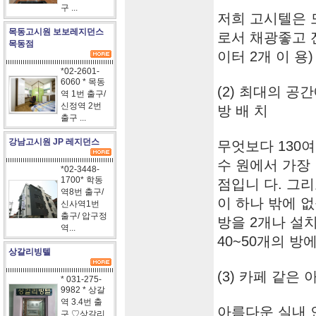
구 ...
저희 고시텔은 
목동고시원 보보레지던스
로서 채광좋고 
목동점
이터 2개 이 용)
*02-2601-
6060 * 목동
(2) 최대의 공
역 1번 출구/
신정역 2번
방 배 치
출구 ...
강남고시원 JP 레지던스
무엇보다 130
수 원에서 가장
*02-3448-
1700* 학동
점입니 다. 그
역8번 출구/
이 하나 밖에 
신사역1번
출구/ 압구정
방을 2개나 설
역...
40~50개의 방
상갈리빙텔
(3) 카페 같은
* 031-275-
9982 * 상갈
역 3.4번 출
아름다운 실내
구 ♡상갈리