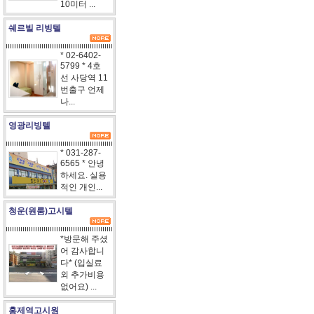
10미터 ...
쉐르빌 리빙텔
* 02-6402-
5799 * 4호
선 사당역 11
번출구 언제
나...
영광리빙텔
* 031-287-
6565 * 안녕
하세요. 실용
적인 개인...
청운(원룸)고시텔
*방문해 주셨
어 감사합니
다* (입실료
외 추가비용
없어요) ...
홍제역고시원