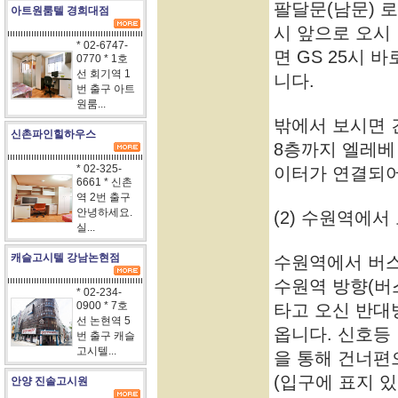
팔달문(남문) 로
아트원룸텔 경희대점
시 앞으로 오시
* 02-6747-
면 GS 25시 
0770 * 1호
선 회기역 1
니다.
번 출구 아트
원룸...
밖에서 보시면 
신촌파인힐하우스
8층까지 엘레베
* 02-325-
이터가 연결되어
6661 * 신촌
역 2번 출구
안녕하세요.
(2) 수원역에서
실...
캐슬고시텔 강남논현점
수원역에서 버
수원역 방향(버
* 02-234-
0900 * 7호
타고 오신 반대
선 논현역 5
옵니다. 신호등
번 출구 캐슬
고시텔...
을 통해 건너편
(입구에 표지 있
안양 진솔고시원