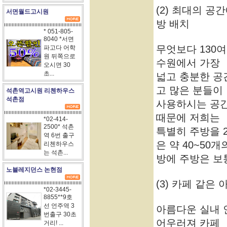
(2) 최대의 공
서면월드고시원
방 배치
* 051-805-
8040 *서면
무엇보다 130
파고다 어학
원 뒤쪽으로
수원에서 가장
오시면 30
초...
넓고 충분한 공
고 많은 분들이
석촌역고시원 리첸하우스
석촌점
사용하시는 공간
때문에 저희는
*02-414-
2500* 석촌
특별히 주방을 
역 6번 출구
은 약 40~50개
리첸하우스
는 석촌...
방에 주방은 보통
노블레지던스 논현점
(3) 카페 같은
*02-3445-
8855**9호
선 언주역 3
아름다운 실내
번출구 30초
어우러져 카페
거리! ...