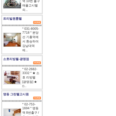
역 10번 출구
애플고시텔
의...
트리빌원룸텔
* 031-8005-
7718 * 분당
선 기흥역에
서 환승하여
강남대역
에...
소호리빙텔-광명점
* 02-2682-
3332 * ★ 소
호 리빙텔
[광명점] ★
□...
명동 그린텔고시원
* 02-753-
1694 * 명동
역 8번출구 /