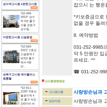
잡으시 는 행운
성수역고시원 e편한고시원
*02-498-
*키보증금으로 
3653* 성수
역 4번 출구
없을 경우 돌려
서울 성동구
성수동...
8. 예약방법
이편한고시원 신설동점
031-252-9
*02-926-
3331* 1호선
약 5 만원만 
신설동역 2
번3번 출구
르세요. ^^
에서 4분
안...
☎ 031-252-99
성북구고시원 에이플러스
원룸텔
고시원관련정보
<-----------------------------------------------------------------
*02-911-
사랑방손님과 
2295* 6호선
고시원이름
돌곶이역 4
번 출구 직진
사랑방손님과 
담당자명
100미터 바