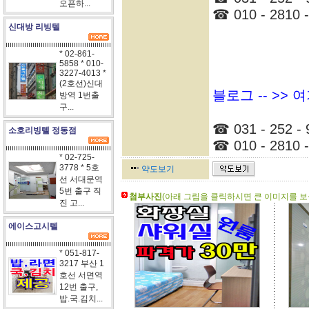
오픈하...
☎ 010 - 2810 -
신대방 리빙텔
* 02-861-
5858 * 010-
3227-4013 *
(2호선)신대
블로그 -- >>
방역 1번출
구...
☎ 031 - 252 - 
소호리빙텔 정동점
☎ 010 - 2810 -
* 02-725-
3778 * 5호
약도보기
선 서대문역
5번 출구 직
첨부사진
(아래 그림을 클릭하시면 큰 이미지를 보실
진 고...
에이스고시텔
* 051-817-
3217 부산 1
호선 서면역
12번 출구,
밥.국.김치...