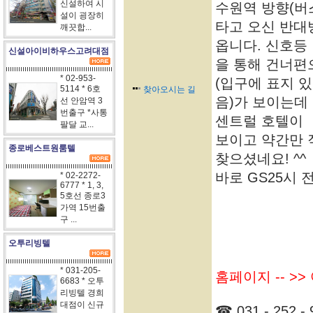
신설하여 시
수원역 방향(버
설이 굉장히
타고 오신 반대
깨끗합...
옵니다. 신호등
신설아이비하우스고려대점
을 통해 건너편
* 02-953-
(입구에 표지 있
5114 * 6호
찾아오시는 길
음)가 보이는데
선 안암역 3
번출구 *사통
센트럴 호텔이
팔달 교...
보이고 약간만 
종로베스트원룸텔
찾으셨네요! ^^
바로 GS25시 
* 02-2272-
6777 * 1, 3,
5호선 종로3
가역 15번출
구 ...
오투리빙텔
* 031-205-
홈페이지 -- >
6683 * 오투
리빙텔 경희
대점이 신규
☎ 031 - 252 - 