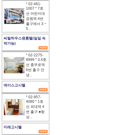
* 02-461-
1007 * 7호
선 어린이대
공원역 4번
출구에서 3 ~
5...
씨틸하우스원룸텔(일일 숙
박가능)
* 02-2275-
8999 * 3.4호
선 충무로역
6번 출구 안
녕...
에이스고시텔
* 02-957-
4080 * 1호
선 외대역 4
번 출구 ♣항
상...
미래고시텔