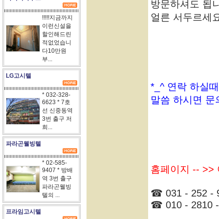
방문하셔도 됩니
얼른 서두르세요.
!!!!!지금까지
이런신설을
할인해드린
적없었습니
다10만원
부...
LG고시텔
*_^ 연락 하실
* 032-328-
말씀 하시면 문
6623 * 7호
선 신중동역
3번 출구 저
희...
파라곤웰빙텔
* 02-585-
홈페이지 -- >
9407 * 방배
역 3번 출구
파라곤웰빙
☎ 031 - 252 - 
텔의 ...
☎ 010 - 2810 -
프라임고시텔