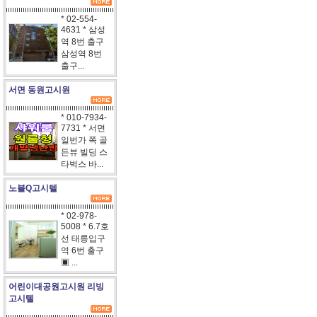
* 02-554-
4631 * 삼성
역 8번 출구
삼성역 8번
출구...
서면 동원고시원
* 010-7934-
7731 * 서면
일번가 쪽 골
든뷰 빌딩 스
타벅스 바...
노블Q고시텔
* 02-978-
5008 * 6.7호
선 태릉입구
역 6번 출구
▣ ...
어린이대공원고시원 리빙
고시텔